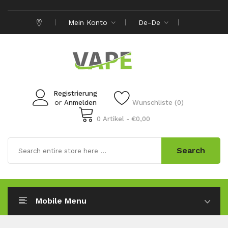
Mein Konto
De-De
Registrierung
or
Anmelden
Wunschliste (0)
0 Artikel - €0,00
Search
Mobile Menu