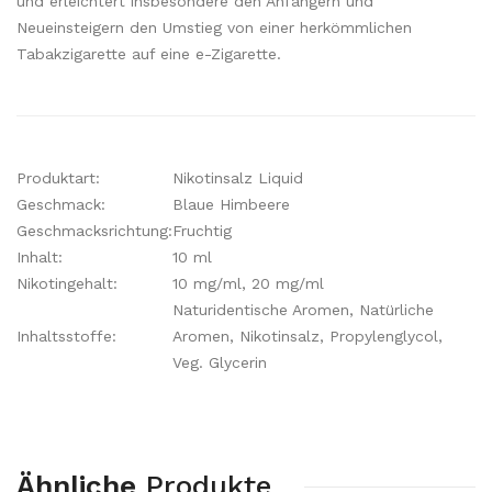
und erleichtert insbesondere den Anfängern und
Neueinsteigern den Umstieg von einer herkömmlichen
Tabakzigarette auf eine e-Zigarette.
Produktart:
Nikotinsalz Liquid
Geschmack:
Blaue Himbeere
Geschmacksrichtung:
Fruchtig
Inhalt:
10 ml
Nikotingehalt:
10 mg/ml, 20 mg/ml
Naturidentische Aromen, Natürliche
Inhaltsstoffe:
Aromen, Nikotinsalz, Propylenglycol,
Veg. Glycerin
Ähnliche
Produkte