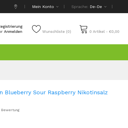
Mein Konto
Sprache:
De-De
egistrierung
or
Anmelden
Wunschliste (0)
0 Artikel - €0,00
n Blueberry Sour Raspberry Nikotinsalz
 Bewertung