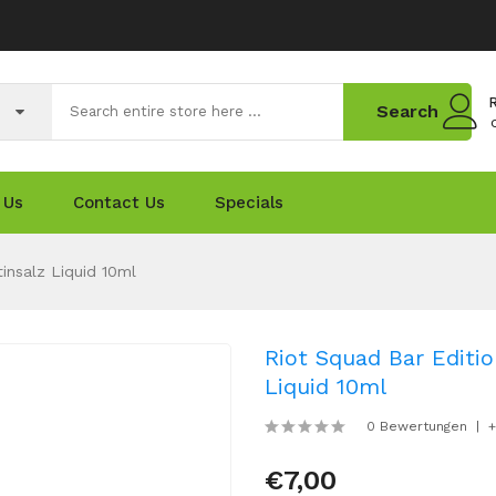
R
Search
 Us
Contact Us
Specials
insalz Liquid 10ml
Riot Squad Bar Editio
Liquid 10ml
0 Bewertungen
+
€7,00