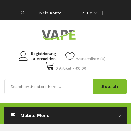
Mein Konto
De-De
Registrierung
or
Anmelden
Wunschliste (0)
0 Artikel - €0,00
Search
Mobile Menu