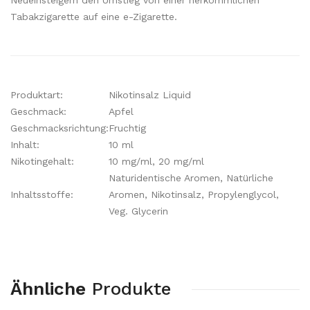
Neueinsteigern den Umstieg von einer herkömmlichen
Tabakzigarette auf eine e-Zigarette.
Produktart:
Nikotinsalz Liquid
Geschmack:
Apfel
Geschmacksrichtung:
Fruchtig
Inhalt:
10 ml
Nikotingehalt:
10 mg/ml, 20 mg/ml
Naturidentische Aromen, Natürliche
Inhaltsstoffe:
Aromen, Nikotinsalz, Propylenglycol,
Veg. Glycerin
Ähnliche
Produkte