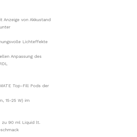
it Anzeige von Akkustand
unter
ungsvolle Lichteffekte
uellen Anpassung des
 RDL
MATE Top-Fill Pods der
m, 15-25 W) im
zu 90 ml Liquid lt.
Geschmack