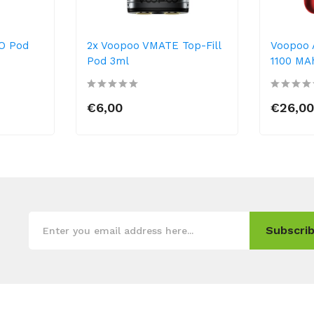
O Pod
2x Voopoo VMATE Top-Fill
Voopoo 
Pod 3ml
1100 MA
€6,00
€26,0
Subscrib