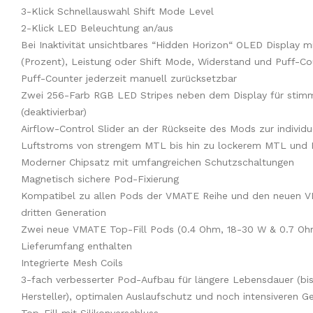
3-Klick Schnellauswahl Shift Mode Level
2-Klick LED Beleuchtung an/aus
Bei Inaktivität unsichtbares “Hidden Horizon“ OLED Display m
(Prozent), Leistung oder Shift Mode, Widerstand und Puff-Co
Puff-Counter jederzeit manuell zurücksetzbar
Zwei 256-Farb RGB LED Stripes neben dem Display für stimm
(deaktivierbar)
Airflow-Control Slider an der Rückseite des Mods zur individ
Luftstroms von strengem MTL bis hin zu lockerem MTL und
Moderner Chipsatz mit umfangreichen Schutzschaltungen
Magnetisch sichere Pod-Fixierung
Kompatibel zu allen Pods der VMATE Reihe und den neuen V
dritten Generation
Zwei neue VMATE Top-Fill Pods (0.4 Ohm, 18-30 W & 0.7 Oh
Lieferumfang enthalten
Integrierte Mesh Coils
3-fach verbesserter Pod-Aufbau für längere Lebensdauer (bis 
Hersteller), optimalen Auslaufschutz und noch intensiveren 