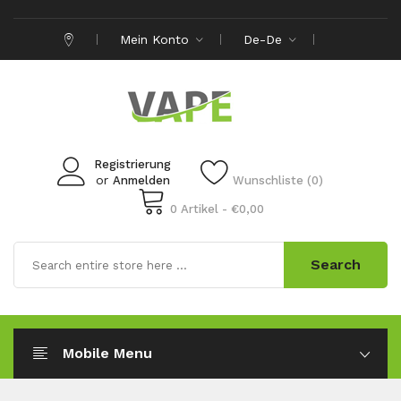
Mein Konto
De-De
Registrierung
or
Anmelden
Wunschliste (0)
0 Artikel - €0,00
Search
Mobile Menu