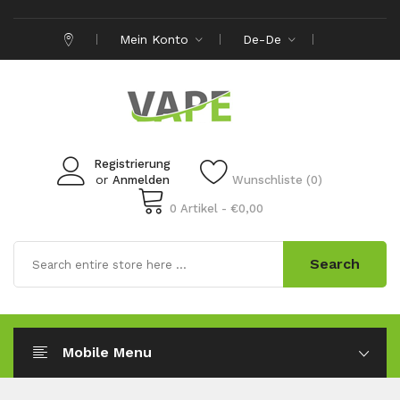
Mein Konto
De-De
Registrierung
or
Anmelden
Wunschliste (0)
0 Artikel - €0,00
Search
Mobile Menu