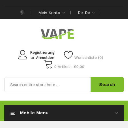
Mein Konto
De-De
Registrierung
or
Anmelden
Wunschliste (0)
0 Artikel - €0,00
Search
Mobile Menu