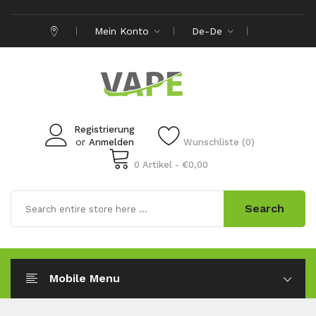
Mein Konto
De-De
Registrierung
or
Anmelden
Wunschliste (0)
0 Artikel - €0,00
Search
Mobile Menu