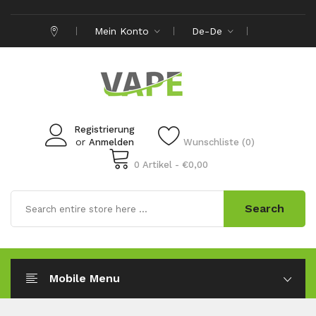
Mein Konto
De-De
Registrierung
or
Anmelden
Wunschliste (0)
0 Artikel - €0,00
Search
Mobile Menu