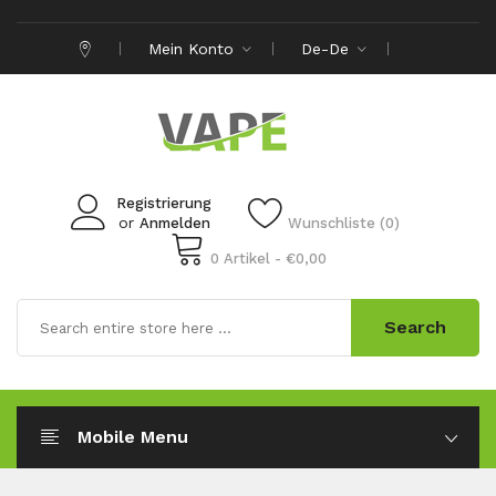
Mein Konto
De-De
Registrierung
or
Anmelden
Wunschliste (0)
0 Artikel - €0,00
Search
Mobile Menu