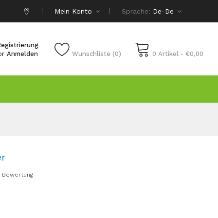
Mein Konto
Sprache:
De-De
egistrierung
or
Anmelden
Wunschliste (0)
0 Artikel - €0,00
er
 Bewertung