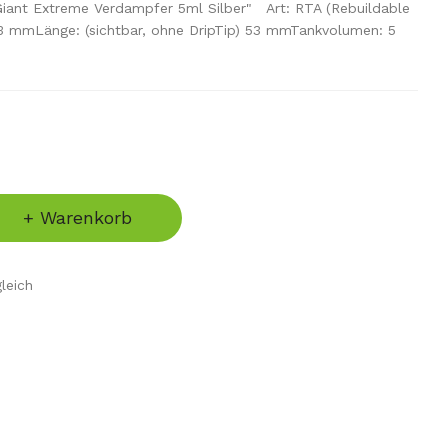
iant Extreme Verdampfer 5ml Silber" Art: RTA (Rebuildable
3 mmLänge: (sichtbar, ohne DripTip) 53 mmTankvolumen: 5
+ Warenkorb
leich