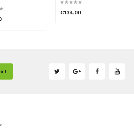
€134,00
0
e !
de