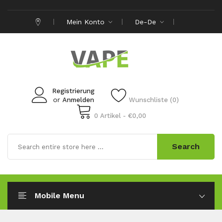
Mein Konto
De-De
Registrierung
or
Anmelden
Wunschliste (0)
0 Artikel - €0,00
Search
Mobile Menu