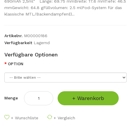
690mAh 2,5ml" Länge: 69.75 mmBreite: 17.6 mmTiefe: 46.5
mmGewicht: 64.8 gFüllvolumen: 2.5 mlPod-System für das
klassische MTL/BackendampfenEl..
Artikelnr.
M00000186
Verfügbarkeit
Lagernd
Verfügbare Optionen
OPTION
+ Warenkorb
Menge
+ Wunschliste
+ Vergleich