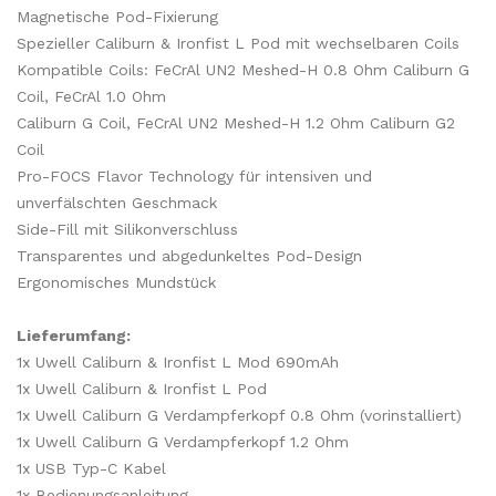
Magnetische Pod-Fixierung
Spezieller Caliburn & Ironfist L Pod mit wechselbaren Coils
Kompatible Coils: FeCrAl UN2 Meshed-H 0.8 Ohm Caliburn G
Coil, FeCrAl 1.0 Ohm
Caliburn G Coil, FeCrAl UN2 Meshed-H 1.2 Ohm Caliburn G2
Coil
Pro-FOCS Flavor Technology für intensiven und
unverfälschten Geschmack
Side-Fill mit Silikonverschluss
Transparentes und abgedunkeltes Pod-Design
Ergonomisches Mundstück
Lieferumfang:
1x Uwell Caliburn & Ironfist L Mod 690mAh
1x Uwell Caliburn & Ironfist L Pod
1x Uwell Caliburn G Verdampferkopf 0.8 Ohm (vorinstalliert)
1x Uwell Caliburn G Verdampferkopf 1.2 Ohm
1x USB Typ-C Kabel
1x Bedienungsanleitung