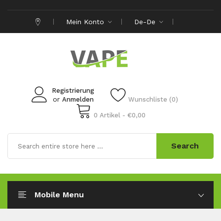
Mein Konto
De-De
Registrierung
or
Anmelden
Wunschliste (0)
0 Artikel - €0,00
Search
Mobile Menu