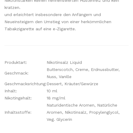
Nikotinstärken keinen nennenswerten Hustenreiz und kein
kratzen.
und erleichtert insbesondere den Anfängern und
Neueinsteigern den Umstieg von einer herkömmlichen
Tabakzigarette auf eine e-Zigarette.
Produktart:
Nikotinsalz Liquid
Butterscotch, Creme, Erdnussbutter,
Geschmack:
Nuss, Vanille
Geschmacksrichtung:
Dessert, Kräuter/Gewürze
Inhalt:
10 ml
Nikotingehalt:
18 mg/ml
Naturidentische Aromen, Natürliche
Inhaltsstoffe:
Aromen, Nikotinsalz, Propylenglycol,
Veg. Glycerin