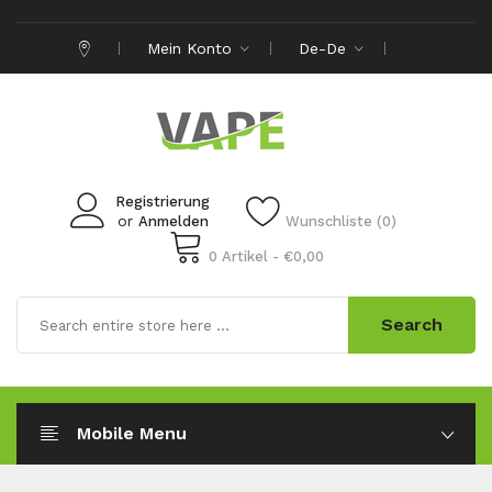
Mein Konto
De-De
Registrierung
or
Anmelden
Wunschliste (0)
0 Artikel - €0,00
Search
Mobile Menu