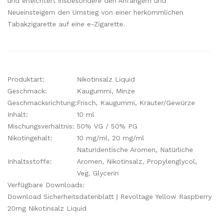
und erleichtert insbesondere den Anfängern und
Neueinsteigern den Umstieg von einer herkömmlichen
Tabakzigarette auf eine e-Zigarette.
Produktart:
Nikotinsalz Liquid
Geschmack:
Kaugummi, Minze
Geschmacksrichtung:
Frisch, Kaugummi, Kräuter/Gewürze
Inhalt:
10 ml
Mischungsverhältnis:
50% VG / 50% PG
Nikotingehalt:
10 mg/ml, 20 mg/ml
Naturidentische Aromen, Natürliche
Inhaltsstoffe:
Aromen, Nikotinsalz, Propylenglycol,
Veg. Glycerin
Verfügbare Downloads:
Download Sicherheitsdatenblatt | Revoltage Yellow Raspberry
20mg Nikotinsalz Liquid