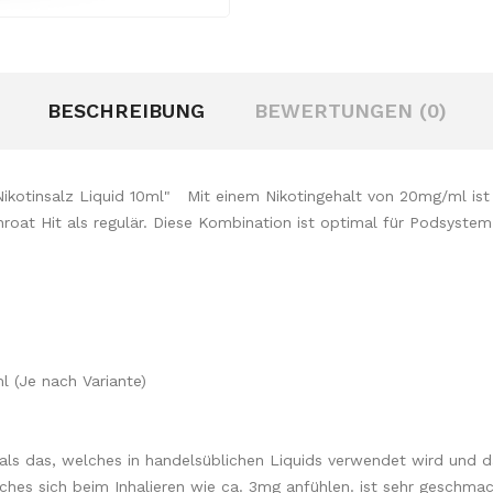
BESCHREIBUNG
BEWERTUNGEN (0)
kotinsalz Liquid 10ml" Mit einem Nikotingehalt von 20mg/ml ist
n Throat Hit als regulär. Diese Kombination ist optimal für Pods
l (Je nach Variante)
r als das, welches in handelsüblichen Liquids verwendet wird und d
ches sich beim Inhalieren wie ca. 3mg anfühlen. ist sehr geschmack