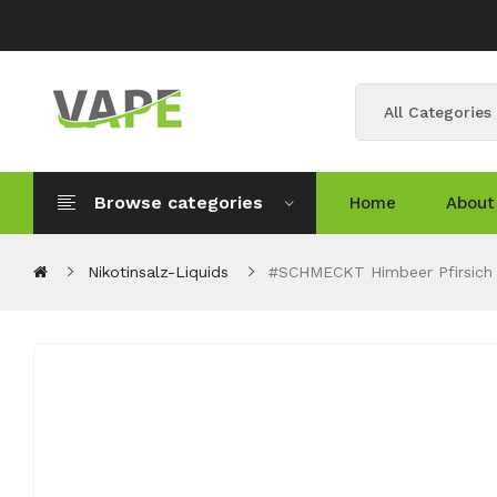
All Categories
Browse categories
Home
About
Nikotinsalz-Liquids
#SCHMECKT Himbeer Pfirsich O