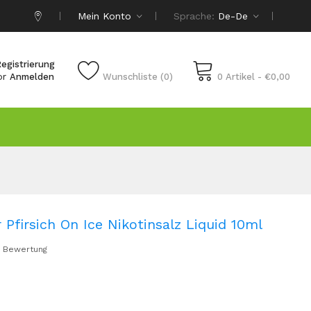
Mein Konto
Sprache:
De-De
egistrierung
or
Anmelden
Wunschliste (0)
0 Artikel - €0,00
irsich On Ice Nikotinsalz Liquid 10ml
 Bewertung