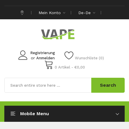
Mein Konto
De-De
Registrierung
or
Anmelden
Wunschliste (0)
0 Artikel - €0,00
Search
Mobile Menu