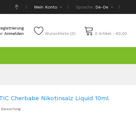
Mein Konto
Sprache:
De-De
egistrierung
or
Anmelden
Wunschliste (0)
0 Artikel - €0,00
IC Cherbabe Nikotinsalz Liquid 10ml
 Bewertung