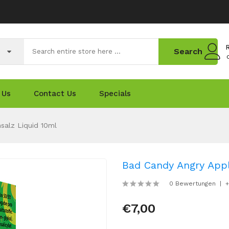
R
Search
 Us
Contact Us
Specials
salz Liquid 10ml
Bad Candy Angry Appl
0 Bewertungen
+
€7,00