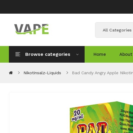
All Categories
Browse categories
Home
About
Nikotinsalz-Liquids
Bad Candy Angry Apple Nikotin