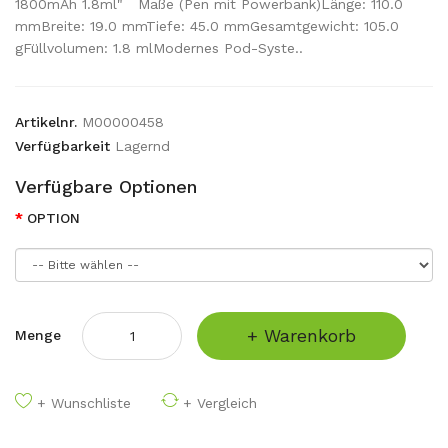
1800mAh 1.8ml" Maße (Pen mit Powerbank)Länge: 110.0
mmBreite: 19.0 mmTiefe: 45.0 mmGesamtgewicht: 105.0
gFüllvolumen: 1.8 mlModernes Pod-Syste..
Artikelnr.
M00000458
Verfügbarkeit
Lagernd
Verfügbare Optionen
OPTION
+ Warenkorb
Menge
+ Wunschliste
+ Vergleich