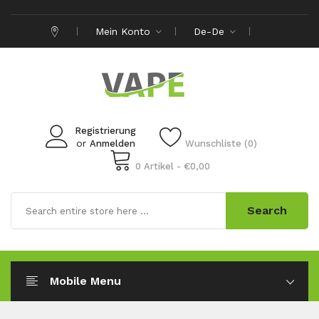
Mein Konto
De-De
Registrierung
or
Anmelden
Wunschliste (0)
0 Artikel - €0,00
Search
Mobile Menu