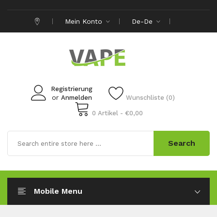
Mein Konto
De-De
Registrierung
or
Anmelden
Wunschliste (0)
0 Artikel - €0,00
Search
Mobile Menu