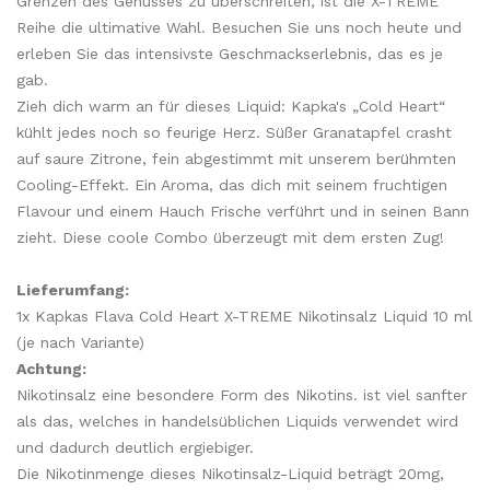
Grenzen des Genusses zu überschreiten, ist die X-TREME
Reihe die ultimative Wahl. Besuchen Sie uns noch heute und
erleben Sie das intensivste Geschmackserlebnis, das es je
gab.
Zieh dich warm an für dieses Liquid: Kapka's „Cold Heart“
kühlt jedes noch so feurige Herz. Süßer Granatapfel crasht
auf saure Zitrone, fein abgestimmt mit unserem berühmten
Cooling-Effekt. Ein Aroma, das dich mit seinem fruchtigen
Flavour und einem Hauch Frische verführt und in seinen Bann
zieht. Diese coole Combo überzeugt mit dem ersten Zug!
Lieferumfang:
1x Kapkas Flava Cold Heart X-TREME Nikotinsalz Liquid 10 ml
(je nach Variante)
Achtung:
Nikotinsalz eine besondere Form des Nikotins. ist viel sanfter
als das, welches in handelsüblichen Liquids verwendet wird
und dadurch deutlich ergiebiger.
Die Nikotinmenge dieses Nikotinsalz-Liquid beträgt 20mg,