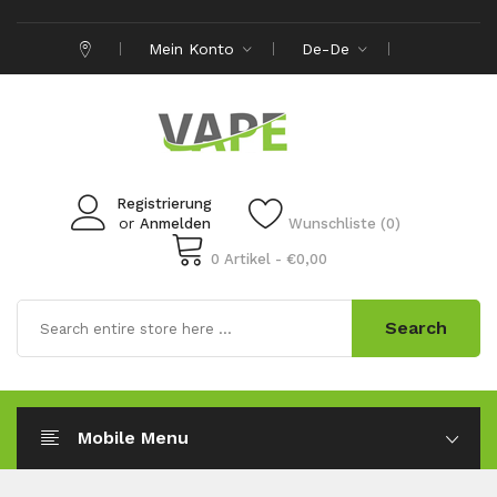
Mein Konto
De-De
Registrierung
or
Anmelden
Wunschliste (0)
0 Artikel - €0,00
Search
Mobile Menu