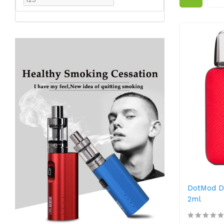
DotMod D
2ml