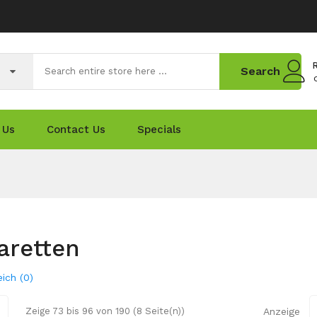
R
Search
 Us
Contact Us
Specials
aretten
ich (0)
Zeige 73 bis 96 von 190 (8 Seite(n))
Anzeige