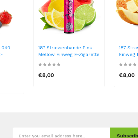
e 040
187 Strassenbande Pink
187 Str
E-
Mellow Einweg E-Zigarette
Einweg 
€8,00
€8,00
Subscrib