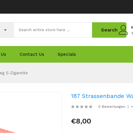
R
Search
 Us
Contact Us
Specials
g E-Zigarette
187 Strassenbande W
0 Bewertungen
+
€8,00