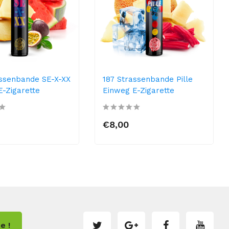
assenbande SE-X-XX
187 Strassenbande Pille
E-Zigarette
Einweg E-Zigarette
€8,00
e !