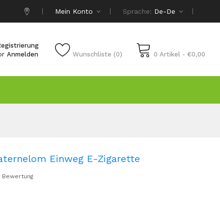
Mein Konto
Sprache:
De-De
egistrierung
or
Anmelden
Wunschliste (0)
0 Artikel - €0,00
aternelom Einweg E-Zigarette
 Bewertung