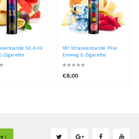
assenbande SE-X-XX
187 Strassenbande Pille
E-Zigarette
Einweg E-Zigarette
€8,00
e !