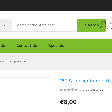
R
Search
 Us
Contact Us
Specials
weg E-Zigarette
187 Strassenbande 0
0 Bewertungen
+
€8,00