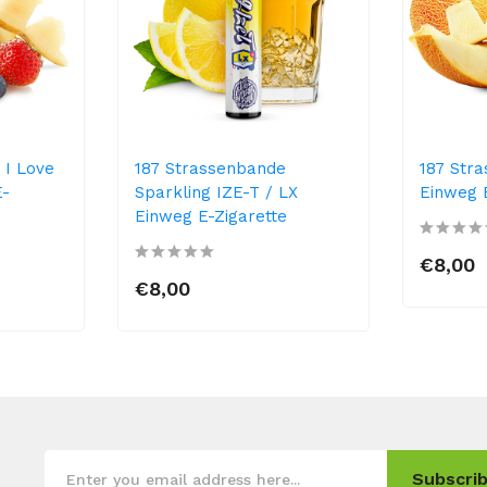
 I Love
187 Strassenbande
187 Str
E-
Sparkling IZE-T / LX
Einweg 
Einweg E-Zigarette
€8,00
€8,00
Subscrib