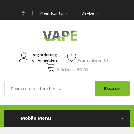
Mein Konto
De-De
Registrierung
or
Anmelden
Wunschliste (0)
0 Artikel - €0,00
Search
Mobile Menu