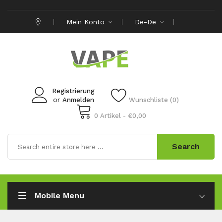
Mein Konto
De-De
Registrierung
or
Anmelden
Wunschliste (0)
0 Artikel - €0,00
Search
Mobile Menu