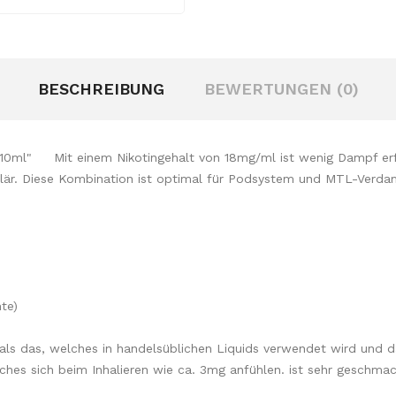
BESCHREIBUNG
BEWERTUNGEN (0)
d 10ml" Mit einem Nikotingehalt von 18mg/ml ist wenig Dampf erf
regulär. Diese Kombination ist optimal für Podsystem und MTL-Ver
te)
r als das, welches in handelsüblichen Liquids verwendet wird und d
ches sich beim Inhalieren wie ca. 3mg anfühlen. ist sehr geschmack