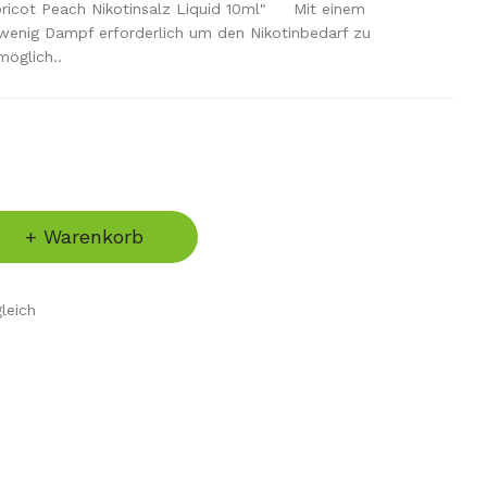
pricot Peach Nikotinsalz Liquid 10ml" Mit einem
 wenig Dampf erforderlich um den Nikotinbedarf zu
möglich..
+ Warenkorb
leich