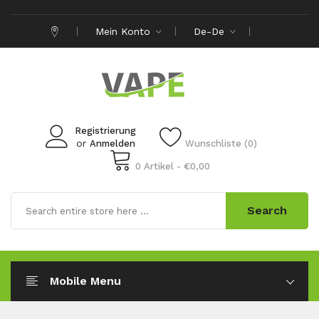
Mein Konto
De-De
Registrierung
or
Anmelden
Wunschliste (0)
0 Artikel - €0,00
Search
Mobile Menu