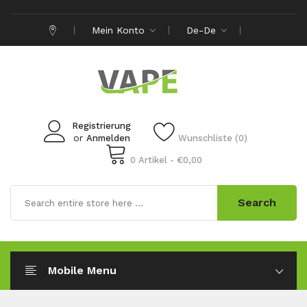
Mein Konto
De-De
Registrierung
or
Anmelden
Wunschliste (0)
0 Artikel - €0,00
Search
Mobile Menu