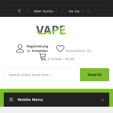
Mein Konto
De-De
Registrierung
or
Anmelden
Wunschliste (0)
0 Artikel - €0,00
Search
Mobile Menu