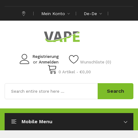
Mein Konto
De-De
Registrierung
or
Anmelden
Wunschliste (0)
0 Artikel - €0,00
Search
Mobile Menu